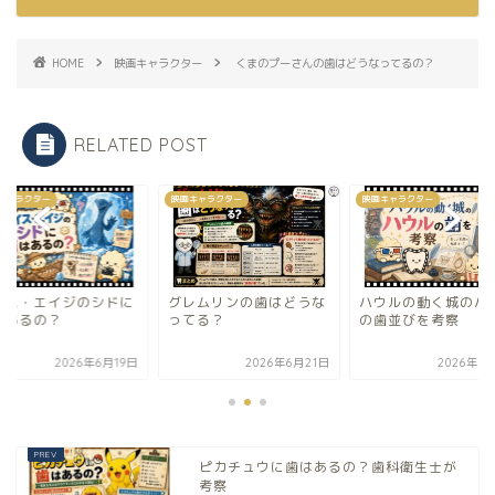
HOME
映画キャラクター
くまのプーさんの歯はどうなってるの？
RELATED POST
キャラクター
映画キャラクター
映画キャラクター
イス・エイジのシドに
グレムリンの歯はどうな
ハウルの動く城のハ
はあるの？
ってる？
の歯並びを考察
2026年6月19日
2026年6月21日
2026年6
ピカチュウに歯はあるの？歯科衛生士が
考察