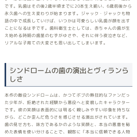
です。乳歯はその後2歳半頃までに20本生え揃い、6歳前後から
永久歯への生え変わりが始まります。ジャック・ジャックも物
語の中で成長していけば、いつかは可愛らしい乳歯が顔を出す
ことになるはずです。歯科衛生士としては、赤ちゃんの歯が生
え始める時期の歯茎のむずがゆさや、それに伴う夜泣きなど、
リアルな子育ての大変さも思い出してしまいます。
シンドロームの歯の演出とヴィランら
しさ
本作の敵役シンドロームは、かつてボブの熱狂的なファンだっ
た少年が、拒絶された経験から悪役へと変貌したキャラクター
です。彼の笑顔は表面的には明るく親しみやすい印象を持ちな
がら、どこか歪んだ危うさを感じさせる演出がされています。
歯の見せ方も、味方であるかのような笑顔と、本当の悪意を秘
めた表情を使い分けることで、観客に「本当に信頼できる人物