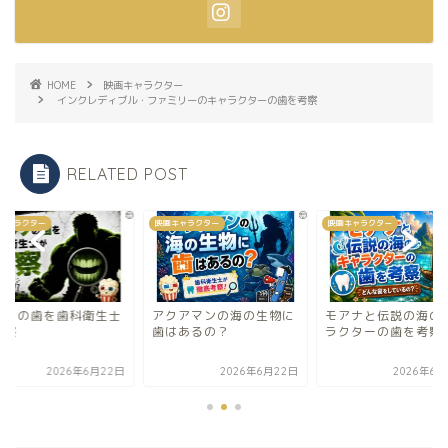
HOME
映画キャラクター
インクレディブル・ファミリーのキャラクターの歯を考察
RELATED POST
キャラクター
映画キャラクター
映画キャラクター
ルクの歯を歯科衛生士
アクアマンの海の生物に
モアナと伝説の海の
考察
歯はあるの？
ラクターの歯を考察
2026年6月22日
2026年6月22日
2026年6月