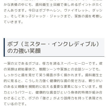
かな表情の中にも、歯科衛生士目線で楽しめるポイントがたく
さんあります。今日はボブやヘレン、ヴァイオレット、ダッシ
ュ、そして末っ子ジャック・ジャックまで、家族の歯を考察し
ていきます。
ボブ（ミスター・インクレディブル）
の力強い笑顔
一家の父であるボブは、怪力を誇るスーパーヒーローです。彼
の笑顔は終始豪快で、戦闘シーンや家族との会話シーンでも、
しっかりと歯を見せて笑う場面が多く描かれます。歯科衛生士
的に見ると、こうした力強く健康的な歯の見せ方は、頼りがい
のある父親像を視覚的に伝える重要な要素になっています。怪
力というパワーと、健康的な歯並びという身体的特徴が組み合
わさることで、ボブの「強さ」がより説得力を持って表現され
ているのです。