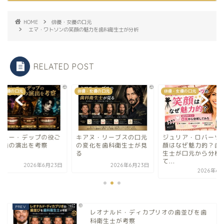
HOME
俳優・女優の口元
エマ・ワトソンの笑顔の魅力を歯科衛生士が分析
RELATED POST
・女優の口元
俳優・女優の口元
俳優・女優の口元
ョニー・デップの役ご
キアヌ・リーブスの口元
ジュリア・ロバーツ
の歯の演出を考察
の変化を歯科衛生士が見
顔はなぜ魅力的？歯
る
生士が口元から分析
て...
2026年6月23日
2026年6月23日
2026年6
レオナルド・ディカプリオの歯並びを歯
科衛生士が考察