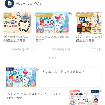
RELATED POST
キャラクター
映画キャラクター
映画キャラクター
リエルの人魚に歯はあ
パディントンの歯を歯科
ズートピアの動物た
の？
衛生士が考察
歯を歯科衛生士が考
2026年6月21日
2026年6月22日
2026年6
アリエルの人魚に歯はあるの？
ベイマックスに歯はあるの？ロボットの
口元を考察