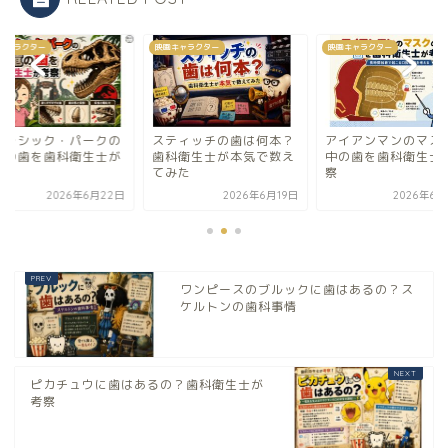
キャラクター
映画キャラクター
映画キャラクター
ティッチの歯は何本？
アイアンマンのマスクの
ジュラシック・パー
科衛生士が本気で数え
中の歯を歯科衛生士が考
恐竜の歯を歯科衛生
みた
察
考察
2026年6月19日
2026年6月22日
2026年6月
ワンピースのブルックに歯はあるの？ス
ケルトンの歯科事情
ピカチュウに歯はあるの？歯科衛生士が
考察