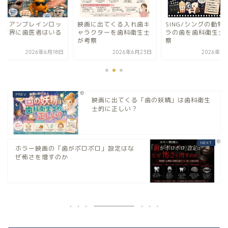
タリアンブレインロッ
映画に出てくる入れ歯キ
SING/シングの動物
の世界に歯医者はいる
ャラクターを歯科衛生士
ラの歯を歯科衛生士
？
が考察
察
2026年6月18日
2026年6月23日
2026年6
映画に出てくる「歯の妖精」は歯科衛生
士的に正しい？
ホラー映画の「歯がボロボロ」設定はな
ぜ怖さを増すのか