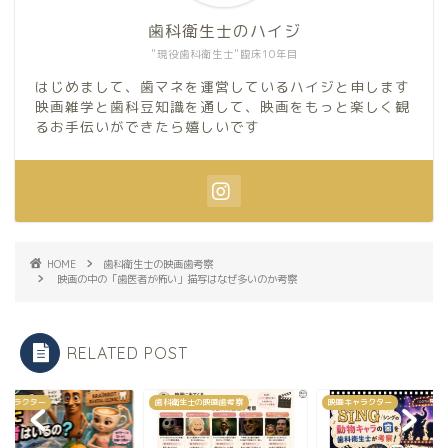
歯科衛生士のハイジ
"現役歯科衛生士"臨床10年目
はじめまして、歯マネを運営しているハイジと申します
映画雑学と歯科豆知識を通して、映画をもっと楽しく観
るお手伝いができたら嬉しいです
HOME
歯科衛生士の映画歯考察
映画の中の「歯医者が怖い」描写はなぜ多いのか考察
RELATED POST
キャラクター
歯科衛生士の映画歯考察
映画キャラクター