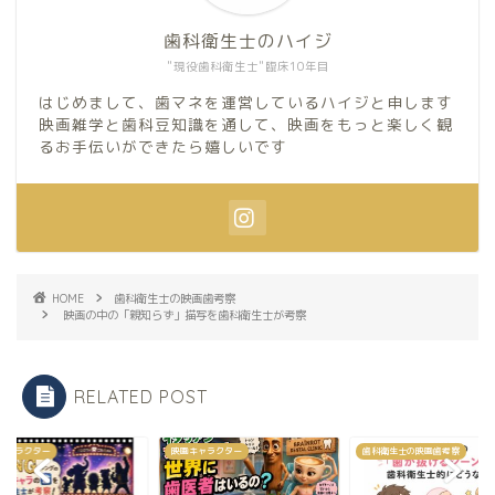
歯科衛生士のハイジ
"現役歯科衛生士"臨床10年目
はじめまして、歯マネを運営しているハイジと申します
映画雑学と歯科豆知識を通して、映画をもっと楽しく観
るお手伝いができたら嬉しいです
HOME
歯科衛生士の映画歯考察
映画の中の「親知らず」描写を歯科衛生士が考察
RELATED POST
キャラクター
映画キャラクター
歯科衛生士の映画歯考察