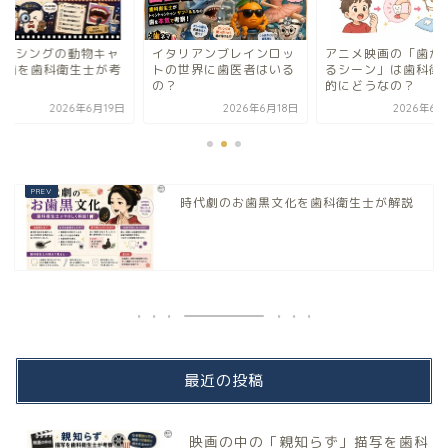
ING/シングの動物キャ
イタリアンブレインロッ
アニメ映画の「歯が
の歯を歯科衛生士が考
トの世界に歯医者はいる
るシーン」は歯科衛
の？
的にどうなの？
2026年6月19日
2026年6月18日
2026年6月
時代劇のお歯黒文化を歯科衛生士が解説
最近の投稿
映画の中の「親知らず」描写を歯科